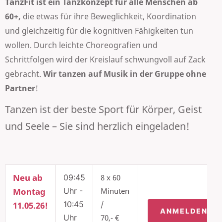
TanzFit
ist ein Tanzkonzept für alle Menschen ab
60+,
die etwas für ihre Beweglichkeit, Koordination
und gleichzeitig für die kognitiven Fähigkeiten tun
wollen. Durch leichte Choreografien und
Schrittfolgen wird der Kreislauf schwungvoll auf Zack
gebracht.
Wir tanzen auf Musik in der Gruppe ohne
Partner
!
Tanzen ist der beste Sport für Körper, Geist
und Seele – Sie sind herzlich eingeladen!
Neu ab
09:45
8 x 60
Montag
Uhr -
Minuten
10:45
/
11.05.26!
ANMELDEN
Uhr
70,- €